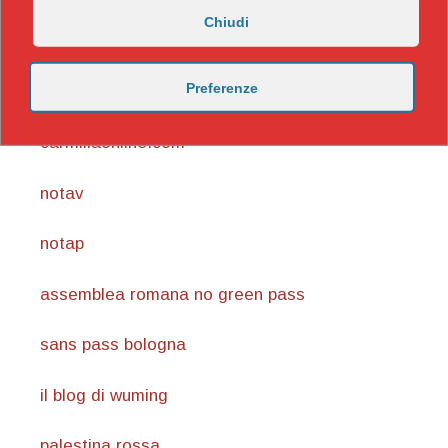
Chiudi
https://nicomaccentelli.substack.com/
Preferenze
carmillaonline.com
notav
notap
assemblea romana no green pass
sans pass bologna
il blog di wuming
palestina rossa