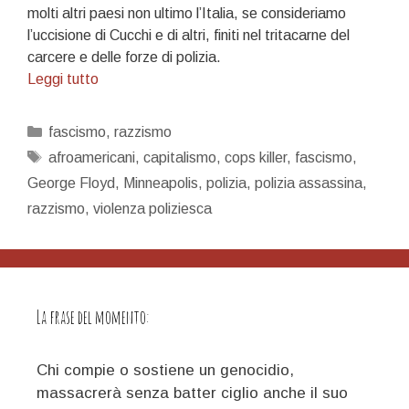
molti altri paesi non ultimo l’Italia, se consideriamo
l’uccisione di Cucchi e di altri, finiti nel tritacarne del
carcere e delle forze di polizia.
Leggi tutto
Categorie
fascismo
,
razzismo
Tag
afroamericani
,
capitalismo
,
cops killer
,
fascismo
,
George Floyd
,
Minneapolis
,
polizia
,
polizia assassina
,
razzismo
,
violenza poliziesca
La frase del momento:
Chi compie o sostiene un genocidio,
massacrerà senza batter ciglio anche il suo