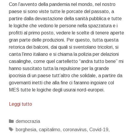
Con l’avvento della pandemia nel mondo, nel nostro
paese si sono viste tutte le porcate del passato, a
partire dalla devastazione della sanità pubblica e tutte
le logiche che vedono le persone nella spazzatura e i
profitti al primo posto, vedere le scelte di tenere aperte
gran parte delle produzioni. Per questo, tutta questa
retorica dei balconi, dai quali si sventolano tricolori, si
canta l’inno italiano e si chiama la polizia per delazioni
casalinghe, come quel cartelletto “andra tutto bene” mi
hanno suscitato tutta la repulsione per la grande
ipocrisia di un paese tutt’altro che solidale, a partire da
governanti inetti che alla fine ci faranno ingoiare col
MES tutte le logiche degli usurai nord-europei.
Buon
Leggi tutto
25
aprile…
Categorie
democrazia
la
Tag
borghesia
,
capitalimo
,
coronavirus
,
Covid-19
,
Resistenza