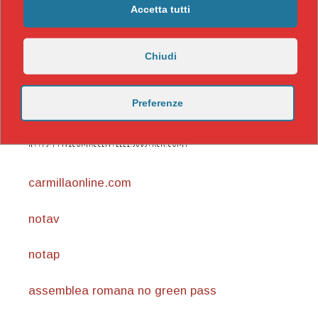
Accetta tutti
Chiudi
Preferenze
https://nicomaccentelli.substack.com/
carmillaonline.com
notav
notap
assemblea romana no green pass