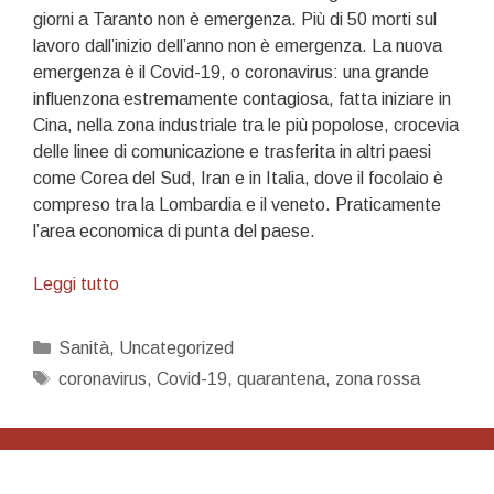
giorni a Taranto non è emergenza. Più di 50 morti sul
lavoro dall’inizio dell’anno non è emergenza. La nuova
emergenza è il Covid-19, o coronavirus: una grande
influenzona estremamente contagiosa, fatta iniziare in
Cina, nella zona industriale tra le più popolose, crocevia
delle linee di comunicazione e trasferita in altri paesi
come Corea del Sud, Iran e in Italia, dove il focolaio è
compreso tra la Lombardia e il veneto. Praticamente
l’area economica di punta del paese.
Stato
Leggi tutto
d’assedio
Categorie
Sanità
,
Uncategorized
Tag
coronavirus
,
Covid-19
,
quarantena
,
zona rossa