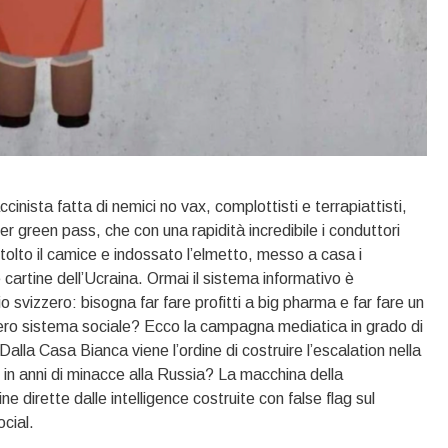
inista fatta di nemici no vax, complottisti e terrapiattisti,
er green pass, che con una rapidità incredibile i conduttori
olto il camice e indossato l’elmetto, messo a casa i
e cartine dell’Ucraina. Ormai il sistema informativo è
 svizzero: bisogna far fare profitti a big pharma e far fare un
intero sistema sociale? Ecco la campagna mediatica in grado di
alla Casa Bianca viene l’ordine di costruire l’escalation nella
in anni di minacce alla Russia? La macchina della
e dirette dalle intelligence costruite con false flag sul
cial.