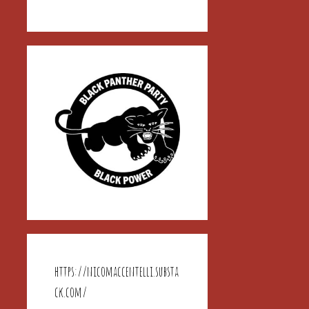
https://nicomaccentelli.substa
ck.com/