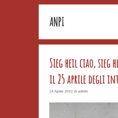
ANPI
Sieg heil ciao, sieg h
il 25 aprile degli in
14 Aprile 2022
di
admin