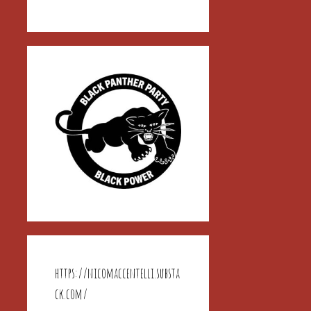
https://nicomaccentelli.substa
ck.com/