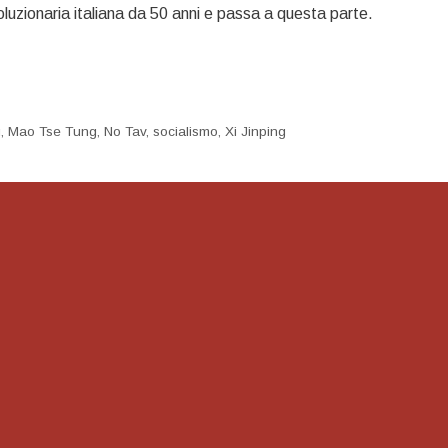
oluzionaria italiana da 50 anni e passa a questa parte.
g
,
Mao Tse Tung
,
No Tav
,
socialismo
,
Xi Jinping