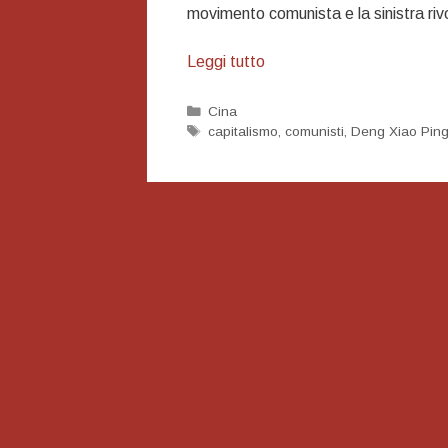
movimento comunista e la sinistra riv
Le
Leggi tutto
potenti
lenti
Categorie
Cina
Tag
capitalismo
,
comunisti
,
Deng Xiao Pin
sono
culi
di
bottiglia