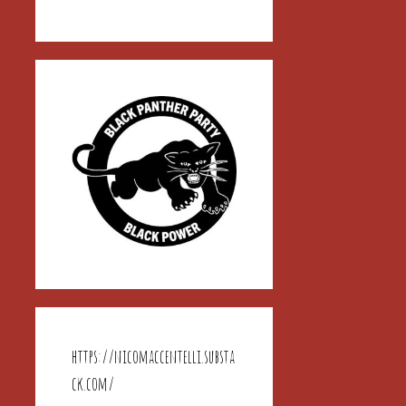
https://nicomaccentelli.substa
ck.com/