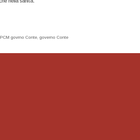
che nella sanità.
PCM govrno Conte
,
governo Conte