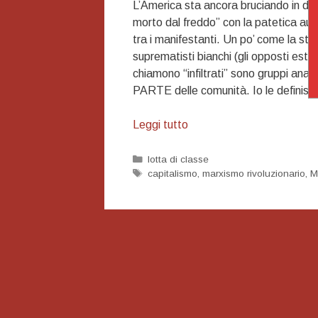
L’America sta ancora bruciando in dec
morto dal freddo” con la patetica autop
tra i manifestanti. Un po’ come la stor
suprematisti bianchi (gli opposti estr
chiamono “infiltrati” sono gruppi ana
PARTE delle comunità. Io le definisco
La
Leggi tutto
rivolta
in
Categorie
lotta di classe
Tag
capitalismo
,
marxismo rivoluzionario
,
M
USA,
punti
di
vista
opposti.
Io
sto
con
i