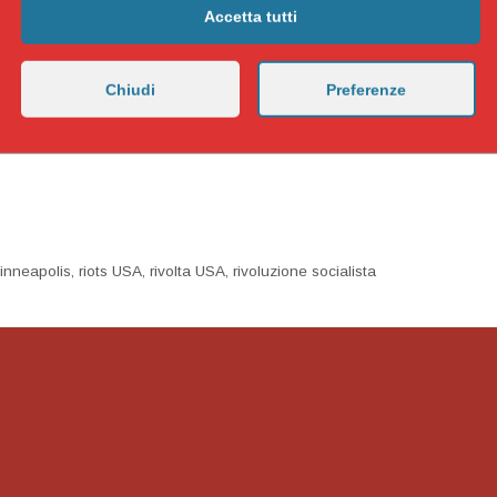
ine di città, le autorità dopo aver sostenuto che “Cristo è
Accetta tutti
sia di parte sul corpo di George Floyd, parlano di “infiltrati”
iella nostrana dei “black blok”. Anarchici, addirittura
emismi…). Ma c’è un piccolo particolare: è che quelli che loro
Chiudi
Preferenze
rchici, marxisti rivoluzionari che semplicemente FANNO
 avanguardie di lotta.
inneapolis
,
riots USA
,
rivolta USA
,
rivoluzione socialista