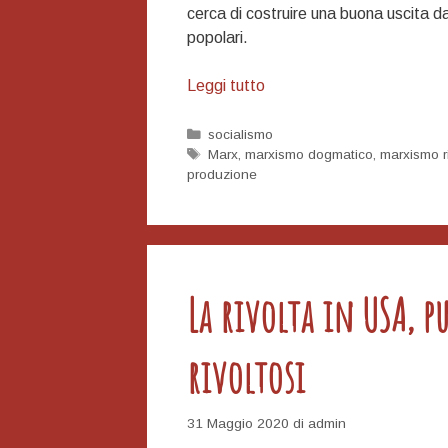
cerca di costruire una buona uscita dall
popolari.
Espropriare,
Leggi tutto
nazionalizzare,
pianificare
Categorie
socialismo
Tag
Marx
,
marxismo dogmatico
,
marxismo r
produzione
La rivolta in USA, pu
rivoltosi
31 Maggio 2020
di
admin