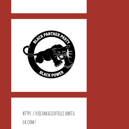
https://nicomaccentelli.substa
ck.com/