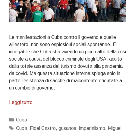
Le manifestazioni a Cuba contro il governo e quelle
all’estero, non sono esplosioni sociali spontanee. È
innegabile che Cuba stia vivendo un picco alto della crisi
sociale a causa del blocco criminale degli USA, acuito
dalla totale assenza del turismo dovuta alla pandemia
da covid. Ma questa situazione interna spiega solo in
parte l’esistenza di sacche di malcontento orientate a
un cambio di governo.
Gusanos
Leggi tutto
e
Popolo
Categorie
Cuba
Cubano
Tag
Cuba
,
Fidel Castro
,
gusanos
,
imperialismo
,
Miguel