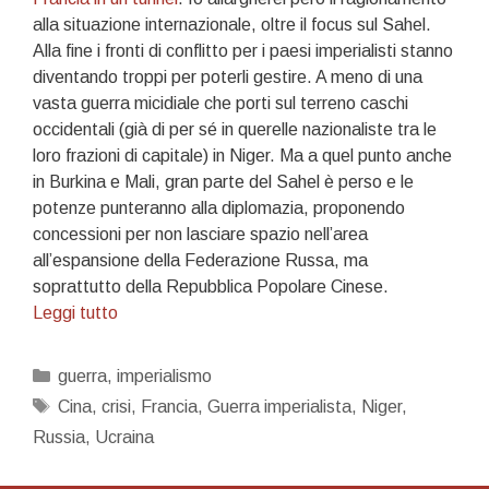
alla situazione internazionale, oltre il focus sul Sahel.
Alla fine i fronti di conflitto per i paesi imperialisti stanno
diventando troppi per poterli gestire. A meno di una
vasta guerra micidiale che porti sul terreno caschi
occidentali (già di per sé in querelle nazionaliste tra le
loro frazioni di capitale) in Niger. Ma a quel punto anche
in Burkina e Mali, gran parte del Sahel è perso e le
potenze punteranno alla diplomazia, proponendo
concessioni per non lasciare spazio nell’area
all’espansione della Federazione Russa, ma
soprattutto della Repubblica Popolare Cinese.
Crisi
Leggi tutto
e
guerra,
Categorie
guerra
,
imperialismo
un
Tag
Cina
,
crisi
,
Francia
,
Guerra imperialista
,
Niger
,
ragionamento
Russia
,
Ucraina
sull’attuale
situazione