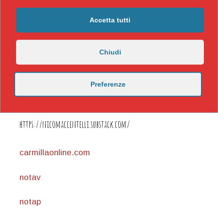
Accetta tutti
Chiudi
Preferenze
https://nicomaccentelli.substack.com/
carmillaonline.com
notav
notap