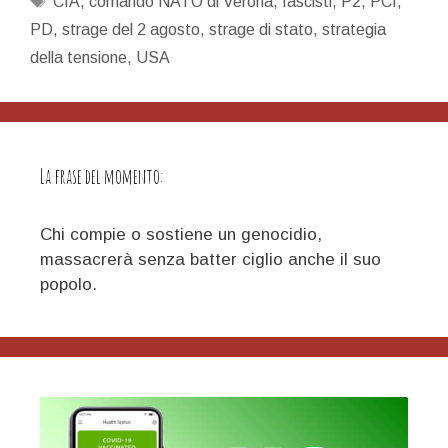
CIA
,
comando NATO di Verona
,
fascisti
,
P2
,
PCI
,
giornata
PD
,
strage del 2 agosto
,
strage di stato
,
strategia
di
della tensione
,
USA
lotta
La frase del momento:
Chi compie o sostiene un genocidio,
massacrerà senza batter ciglio anche il suo
popolo.