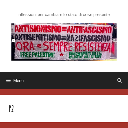
Vai
al
riflessioni per cambiare lo stato di cose presente
contenuto
Menu
P2