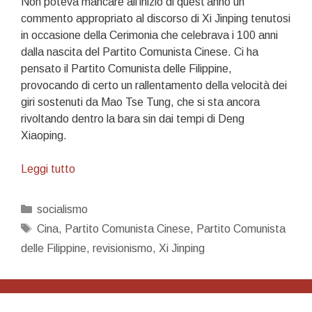
Non poteva mancare all’inizio di quest’anno un
commento appropriato al discorso di Xi Jinping tenutosi
in occasione della Cerimonia che celebrava i 100 anni
dalla nascita del Partito Comunista Cinese. Ci ha
pensato il Partito Comunista delle Filippine,
provocando di certo un rallentamento della velocità dei
giri sostenuti da Mao Tse Tung, che si sta ancora
rivoltando dentro la bara sin dai tempi di Deng
Xiaoping.
Le
Leggi tutto
magnifiche
sorti
Categorie
socialismo
progressive
Tag
Cina
,
Partito Comunista Cinese
,
Partito Comunista
del
delle Filippine
,
revisionismo
,
Xi Jinping
socialismo
cinese
viste
dal