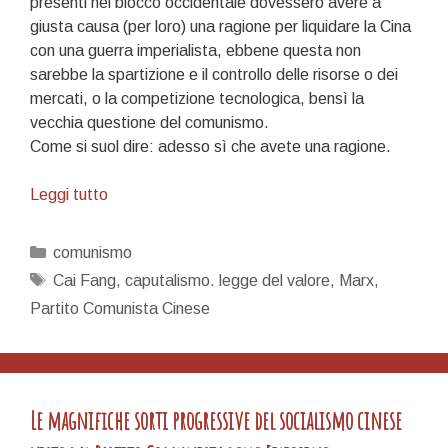
presenti nel blocco occidentale dovessero avere a
giusta causa (per loro) una ragione per liquidare la Cina
con una guerra imperialista, ebbene questa non
sarebbe la spartizione e il controllo delle risorse o dei
mercati, o la competizione tecnologica, bensì la
vecchia questione del comunismo.
Come si suol dire: adesso sì che avete una ragione.
Salario
Leggi tutto
vitale:
la
Categorie
comunismo
mossa
Tag
Cai Fang
,
caputalismo. legge del valore
,
Marx
,
del
Partito Comunista Cinese
cavallo…
Le magnifiche sorti progressive del socialismo cinese