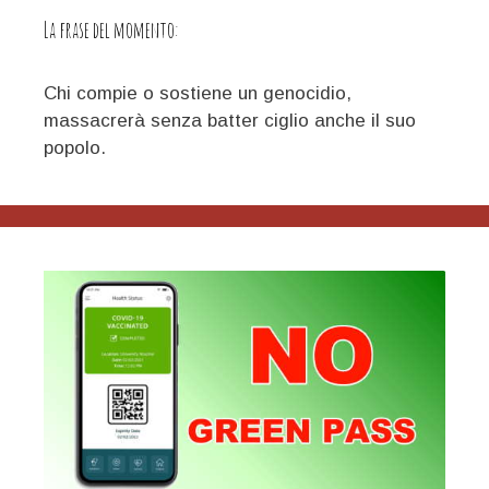
Partito
La frase del momento:
Comunista
delle
Filippine,,,
Chi compie o sostiene un genocidio,
massacrerà senza batter ciglio anche il suo
popolo.