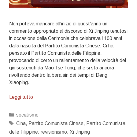
Non poteva mancare all’inizio di quest’anno un
commento appropriato al discorso di Xi Jinping tenutosi
in occasione della Cerimonia che celebrava i 100 anni
dalla nascita del Partito Comunista Cinese. Ci ha
pensato il Partito Comunista delle Filippine,
provocando di certo un rallentamento della velocità dei
giri sostenuti da Mao Tse Tung, che si sta ancora
rivoltando dentro la bara sin dai tempi di Deng
Xiaoping.
Le
Leggi tutto
magnifiche
sorti
Categorie
socialismo
progressive
Tag
Cina
,
Partito Comunista Cinese
,
Partito Comunista
del
delle Filippine
,
revisionismo
,
Xi Jinping
socialismo