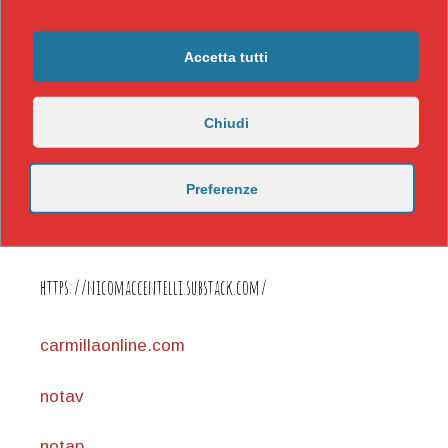
Accetta tutti
Chiudi
Preferenze
https://nicomaccentelli.substack.com/
carmillaonline.com
notav
notap