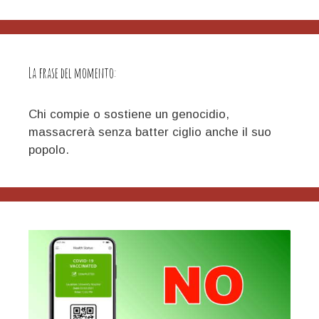
cinese
viste
dal
Partito
La frase del momento:
Comunista
delle
Filippine,,,
Chi compie o sostiene un genocidio,
massacrerà senza batter ciglio anche il suo
popolo.