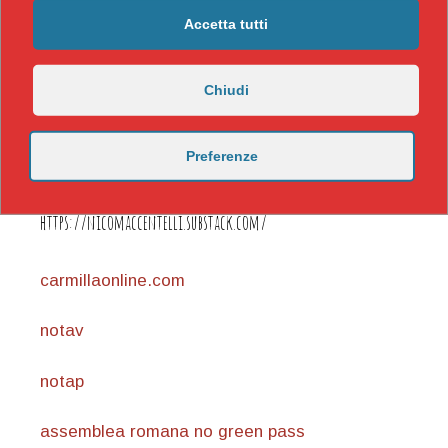
Accetta tutti
Chiudi
Preferenze
https://nicomaccentelli.substack.com/
carmillaonline.com
notav
notap
assemblea romana no green pass