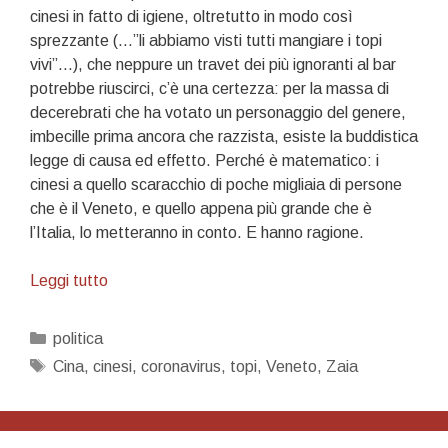
cinesi in fatto di igiene, oltretutto in modo così
sprezzante (…”li abbiamo visti tutti mangiare i topi
vivi”…), che neppure un travet dei più ignoranti al bar
potrebbe riuscirci, c’è una certezza: per la massa di
decerebrati che ha votato un personaggio del genere,
imbecille prima ancora che razzista, esiste la buddistica
legge di causa ed effetto. Perché è matematico: i
cinesi a quello scaracchio di poche migliaia di persone
che è il Veneto, e quello appena più grande che è
l’Italia, lo metteranno in conto. E hanno ragione.
Abbiamo
Leggi tutto
toccato
il
Categorie
politica
fondo
Tag
Cina
,
cinesi
,
coronavirus
,
topi
,
Veneto
,
Zaia