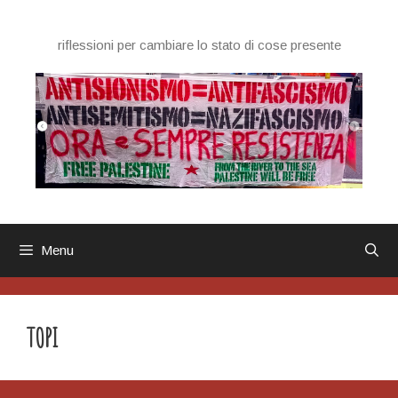
Vai
al
riflessioni per cambiare lo stato di cose presente
contenuto
Menu
TOPI