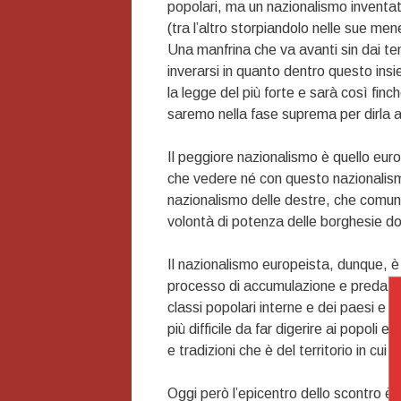
popolari, ma un nazionalismo inventa
(tra l’altro storpiandolo nelle sue me
Una manfrina che va avanti sin dai tem
inverarsi in quanto dentro questo insiem
la legge del più forte e sarà così fi
saremo nella fase suprema per dirla al
Il peggiore nazionalismo è quello euro
che vedere né con questo nazionalismo 
nazionalismo delle destre, che comun
volontà di potenza delle borghesie dom
Il nazionalismo europeista, dunque, è 
processo di accumulazione e predazio
classi popolari interne e dei paesi e
più difficile da far digerire ai popoli
e tradizioni che è del territorio in cui s
Oggi però l’epicentro dello scontro è 