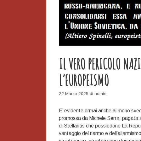
IL VERO PERICOLO NAZ
L’EUROPEISMO
22 Marzo 2025
di
admin
E’ evidente ormai anche ai meno svegl
promossa da Michele Serra, pagata a 
di Stellantis che possiedono La Repu
vantaggio del riarmo e dell’allarmismo
né interesse, né intenzione di invade