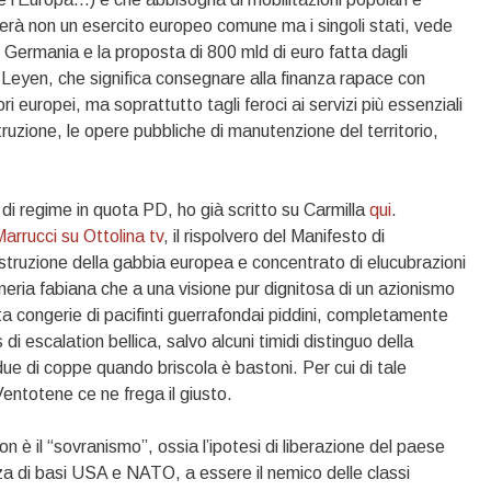
derà non un esercito europeo comune ma i singoli stati, vede
n Germania e la proposta di 800 mld di euro fatta dagli
 Leyen, che significa consegnare alla finanza rapace con
tori europei, ma soprattutto tagli feroci ai servizi più essenziali
truzione, le opere pubbliche di manutenzione del territorio,
e di regime in quota PD, ho già scritto su Carmilla
qui
.
arrucci su Ottolina tv
, il rispolvero del Manifesto di
struzione della gabbia europea e concentrato di elucubrazioni
oneria fabiana che a una visione pur dignitosa di un azionismo
esta congerie di pacifinti guerrafondai piddini, completamente
di escalation bellica, salvo alcuni timidi distinguo della
due di coppe quando briscola è bastoni. Per cui di tale
entotene ce ne frega il giusto.
n è il “sovranismo”, ossia l’ipotesi di liberazione del paese
za di basi USA e NATO, a essere il nemico delle classi