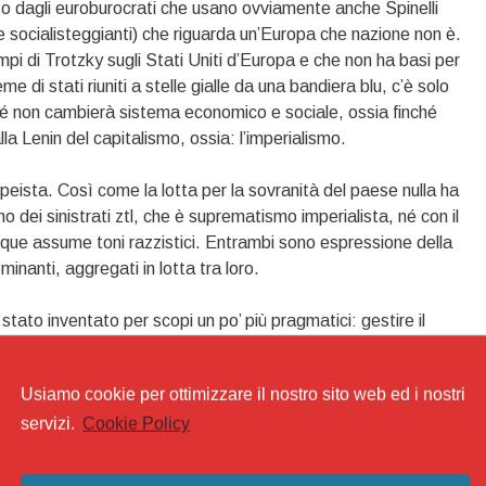
to dagli euroburocrati che usano ovviamente anche Spinelli
ne socialisteggianti) che riguarda un’Europa che nazione non è.
pi di Trotzky sugli Stati Uniti d’Europa e che non ha basi per
e di stati riuniti a stelle gialle da una bandiera blu, c’è solo
nché non cambierà sistema economico e sociale, ossia finché
la Lenin del capitalismo, ossia: l’imperialismo.
peista. Così come la lotta per la sovranità del paese nulla ha
dei sinistrati ztl, che è suprematismo imperialista, né con il
que assume toni razzistici. Entrambi sono espressione della
inanti, aggregati in lotta tra loro.
stato inventato per scopi un po’ più pragmatici: gestire il
ne capitalistica da parte dei dominanti a svantaggio delle
 popoli nel mondo. Un nazionalismo senza nazione e per questo
Usiamo cookie per ottimizzare il nostro sito web ed i nostri
 europei che stanno dimostrando un legame con la propria storia
servizi.
Cookie Policy
i vive, della propria lingua, della koiné.
tra