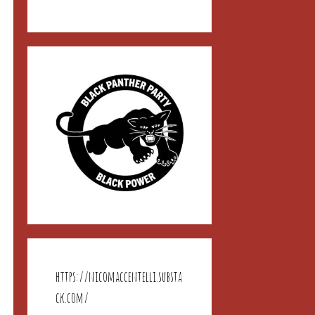
https://nicomaccentelli.substa
ck.com/