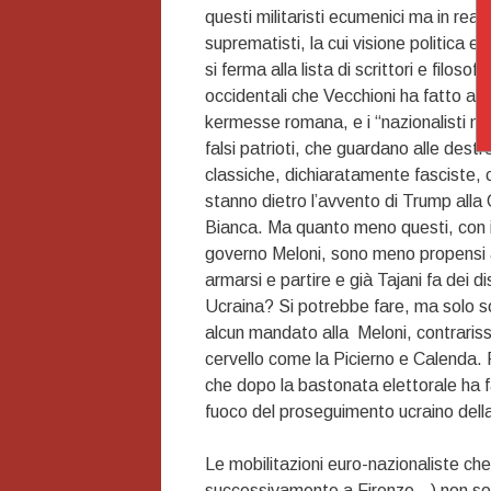
questi militaristi ecumenici ma in real
suprematisti, la cui visione politica e 
si ferma alla lista di scrittori e filosofi
occidentali che Vecchioni ha fatto all
kermesse romana, e i “nazionalisti naz
falsi patrioti, che guardano alle destr
classiche, dichiaratamente fasciste, 
stanno dietro l’avvento di Trump alla
Bianca. Ma quanto meno questi, con i
governo Meloni, sono meno propensi
armarsi e partire e già Tajani fa dei
Ucraina? Si potrebbe fare, ma solo so
alcun mandato alla Meloni, contraris
cervello come la Picierno e Calenda. F
che dopo la bastonata elettorale ha fa
fuoco del proseguimento ucraino della
Le mobilitazioni euro-nazionaliste che
successivamente a Firenze…) non sono p