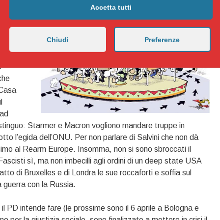
Accetta tutti
tà
culturale
Chiudi
Preferenze
a
ionali”,
e
che
 Casa
l
 ad
 distinguo: Starmer e Macron vogliono mandare truppe in
tto l’egida dell’ONU. Per non parlare di Salvini che non dà
simo al Rearm Europe. Insomma, non si sono sbroccati il
ascisti sì, ma non imbecilli agli ordini di un deep state USA
tto di Bruxelles e di Londra le sue roccaforti e soffia sul
 guerra con la Russia.
 il PD intende fare (le prossime sono il 6 aprile a Bologna e
er la giustizia sociale, sono finalizzate a mettere in crisi il