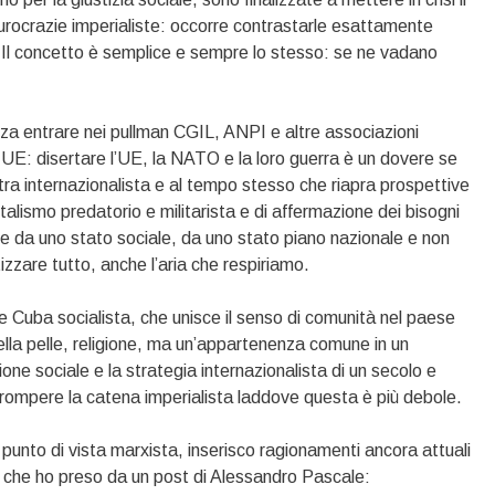
urocrazie imperialiste: occorre contrastarle esattamente
 Il concetto è semplice e sempre lo stesso: se ne vadano
nza entrare nei pullman CGIL, ANPI e altre associazioni
i UE: disertare l’UE, la NATO e la loro guerra è un dovere se
istra internazionalista e al tempo stesso che riapra prospettive
italismo predatorio e militarista e di affermazione dei bisogni
rte da uno stato sociale, da uno stato piano nazionale e non
atizzare tutto, anche l’aria che respiriamo.
 Cuba socialista, che unisce il senso di comunità nel paese
ella pelle, religione, ma un’appartenenza comune in un
ione sociale e la strategia internazionalista di un secolo e
 rompere la catena imperialista laddove questa è più debole.
punto di vista marxista, inserisco ragionamenti ancora attuali
e che ho preso da un post di Alessandro Pascale: