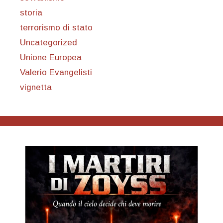
storia
terrorismo di stato
Uncategorized
Unione Europea
Valerio Evangelisti
vignetta