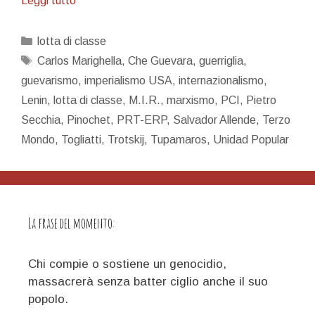
Leggi tutto
del
guevarismo
Categorie
lotta di classe
Tag
Carlos Marighella
,
Che Guevara
,
guerriglia
,
guevarismo
,
imperialismo USA
,
internazionalismo
,
Lenin
,
lotta di classe
,
M.I.R.
,
marxismo
,
PCI
,
Pietro
Secchia
,
Pinochet
,
PRT-ERP
,
Salvador Allende
,
Terzo
Mondo
,
Togliatti
,
Trotskij
,
Tupamaros
,
Unidad Popular
La frase del momento:
Chi compie o sostiene un genocidio,
massacrerà senza batter ciglio anche il suo
popolo.