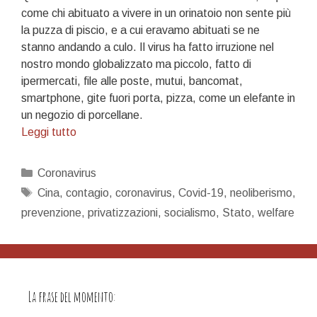
come chi abituato a vivere in un orinatoio non sente più
la puzza di piscio, e a cui eravamo abituati se ne
stanno andando a culo. Il virus ha fatto irruzione nel
nostro mondo globalizzato ma piccolo, fatto di
ipermercati, file alle poste, mutui, bancomat,
smartphone, gite fuori porta, pizza, come un elefante in
un negozio di porcellane.
Il
Leggi tutto
mondo
che
Categorie
Coronavirus
va
Tag
Cina
,
contagio
,
coronavirus
,
Covid-19
,
neoliberismo
,
a
prevenzione
,
privatizzazioni
,
socialismo
,
Stato
,
welfare
pezzi
La frase del momento: