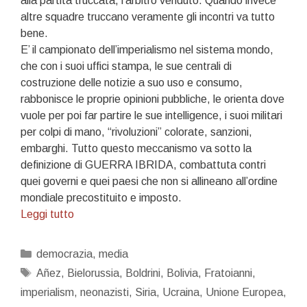
alla partita truccata, l’arbitro venduto. Quando invece
altre squadre truccano veramente gli incontri va tutto
bene.
E’ il campionato dell’imperialismo nel sistema mondo,
che con i suoi uffici stampa, le sue centrali di
costruzione delle notizie a suo uso e consumo,
rabbonisce le proprie opinioni pubbliche, le orienta dove
vuole per poi far partire le sue intelligence, i suoi militari
per colpi di mano, “rivoluzioni” colorate, sanzioni,
embarghi. Tutto questo meccanismo va sotto la
definizione di GUERRA IBRIDA, combattuta contri
quei governi e quei paesi che non si allineano all’ordine
mondiale precostituito e imposto.
La
Leggi tutto
guerra
ibrida
Categorie
democrazia
,
media
dell’Occidente
Tag
Añez
,
Bielorussia
,
Boldrini
,
Bolivia
,
Fratoianni
,
al
imperialism
,
neonazisti
,
Siria
,
Ucraina
,
Unione Europea
,
resto