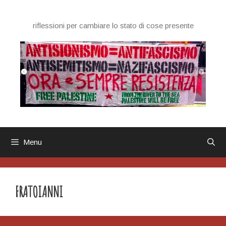
Vai
al
riflessioni per cambiare lo stato di cose presente
contenuto
Menu
FRATOIANNI