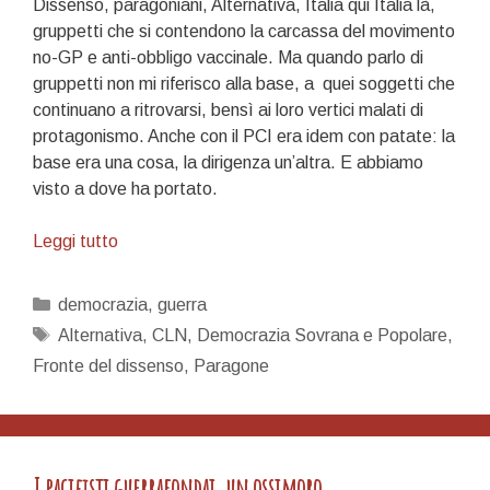
Dissenso, paragoniani, Alternativa, Italia qui Italia là,
gruppetti che si contendono la carcassa del movimento
no-GP e anti-obbligo vaccinale. Ma quando parlo di
gruppetti non mi riferisco alla base, a
quei soggetti che
continuano a ritrovarsi, bensì ai loro vertici malati di
protagonismo. Anche con il PCI era idem con patate: la
base era una cosa, la dirigenza un’altra. E abbiamo
visto a dove ha portato.
Residui
Leggi tutto
Categorie
democrazia
,
guerra
Tag
Alternativa
,
CLN
,
Democrazia Sovrana e Popolare
,
Fronte del dissenso
,
Paragone
I pacifisti guerrafondai, un ossimoro