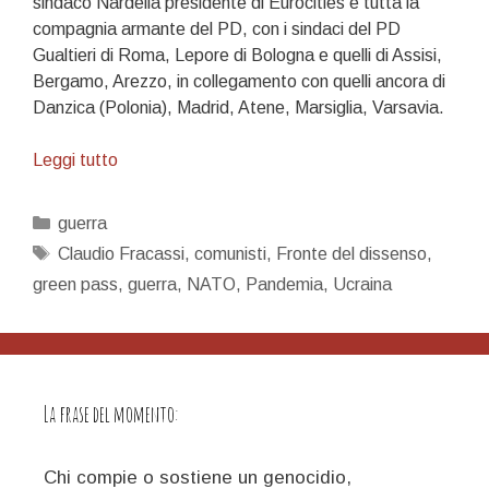
sindaco Nardella presidente di Eurocities e tutta la
compagnia armante del PD, con i sindaci del PD
Gualtieri di Roma, Lepore di Bologna e quelli di Assisi,
Bergamo, Arezzo, in collegamento con quelli ancora di
Danzica (Polonia), Madrid, Atene, Marsiglia, Varsavia.
I
Leggi tutto
pacifisti
guerrafondai,
Categorie
guerra
un
Tag
Claudio Fracassi
,
comunisti
,
Fronte del dissenso
,
ossimoro
green pass
,
guerra
,
NATO
,
Pandemia
,
Ucraina
La frase del momento:
Chi compie o sostiene un genocidio,