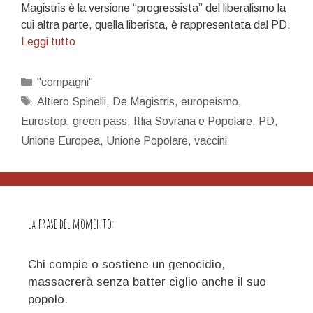
Magistris è la versione “progressista” del liberalismo la
cui altra parte, quella liberista, è rappresentata dal PD.
Vogliamo
Leggi tutto
parlare
di
Categorie
"compagni"
politica?
Tag
Altiero Spinelli
,
De Magistris
,
europeismo
,
Parliamone.
Eurostop
,
green pass
,
Itlia Sovrana e Popolare
,
PD
,
Unione Europea
,
Unione Popolare
,
vaccini
La frase del momento:
Chi compie o sostiene un genocidio,
massacrerà senza batter ciglio anche il suo
popolo.