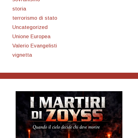
storia
terrorismo di stato
Uncategorized
Unione Europea
Valerio Evangelisti
vignetta