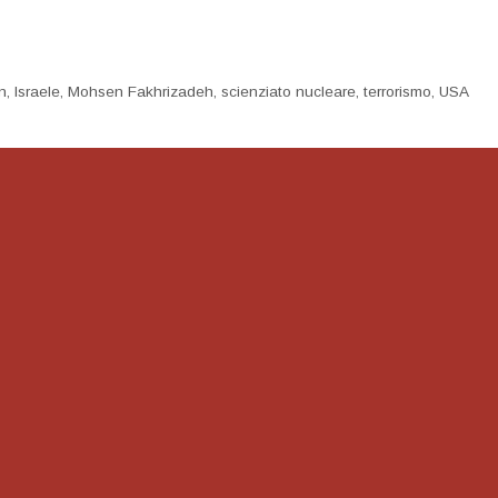
an
,
Israele
,
Mohsen Fakhrizadeh
,
scienziato nucleare
,
terrorismo
,
USA