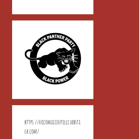
https://nicomaccentelli.substa
ck.com/