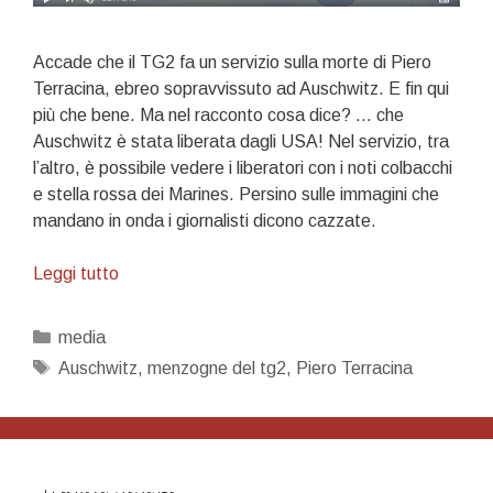
Accade che il TG2 fa un servizio sulla morte di Piero
Terracina, ebreo sopravvissuto ad Auschwitz. E fin qui
più che bene. Ma nel racconto cosa dice? … che
Auschwitz è stata liberata dagli USA! Nel servizio, tra
l’altro, è possibile vedere i liberatori con i noti colbacchi
e stella rossa dei Marines. Persino sulle immagini che
mandano in onda i giornalisti dicono cazzate.
TG2,
Leggi tutto
chi
ha
Categorie
media
liberato
Tag
Auschwitz
,
menzogne del tg2
,
Piero Terracina
Auschwitz?