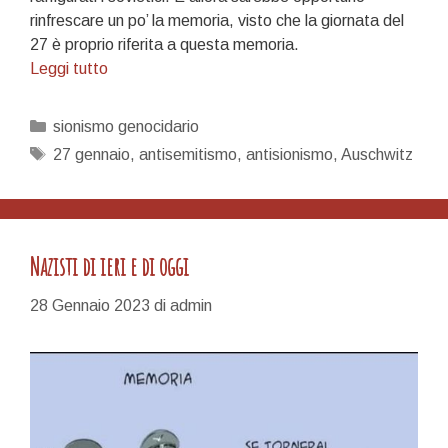
rinfrescare un po’ la memoria, visto che la giornata del
27 è proprio riferita a questa memoria.
il
Leggi tutto
27
gennaio
Categorie
sionismo genocidario
è
Tag
27 gennaio
,
antisemitismo
,
antisionismo
,
Auschwitz
l’anniversario
del
carramato
USA
Nazisti di ieri e di oggi
di
Benigni
28 Gennaio 2023
di
admin