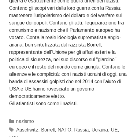
guerra è esattamente come quella di ieri dei nazisti.
Contano gli scopi veri della loro guerra con la Russia:
mantenere l’unipolarismo del dollaro e del warfare sul
sangue dei popoli. Contano gli atti: l’equiparazione tra
comunismo e nazismo che il Parlamento europeo ha
votato. Conta la reale ideologia suprematista anglo-
ariana, ben sintetizzata dal razzista Borrell,
rappresentante dell’Unione per gli affari esteri e la
politica di sicurezza, nel suo discorso sul “giardino”
europeo e il resto del mondo come giungla. Contano le
alleanze e le complicità: con i nazisti ucraini di oggi, una
banda di assassini golpisti che nel 2014 con l’aiuto di
USA e UE hanno rovesciato un governo
democraticamente eletto.
Gli atlantisti sono come i nazisti.
Categorie
nazismo
Tag
Auschwitz
,
Borrell
,
NATO
,
Russia
,
Ucraina
,
UE
,