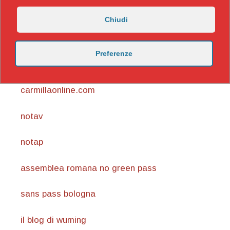
Chiudi
Preferenze
https://nicomaccentelli.substack.com/
carmillaonline.com
notav
notap
assemblea romana no green pass
sans pass bologna
il blog di wuming