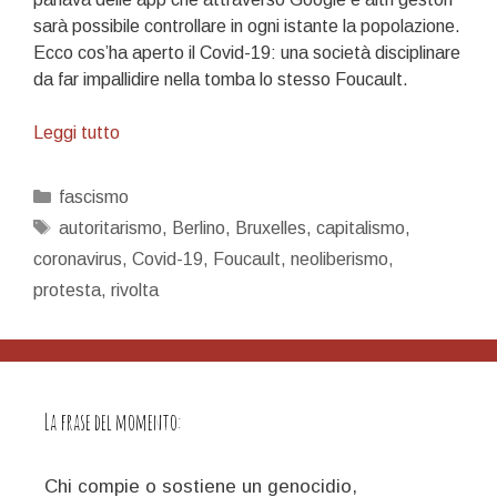
sarà possibile controllare in ogni istante la popolazione.
Ecco cos’ha aperto il Covid-19: una società disciplinare
da far impallidire nella tomba lo stesso Foucault.
Il
Leggi tutto
regime
disciplinare
Categorie
fascismo
che
Tag
autoritarismo
,
Berlino
,
Bruxelles
,
capitalismo
,
verrà
coronavirus
,
Covid-19
,
Foucault
,
neoliberismo
,
protesta
,
rivolta
La frase del momento:
Chi compie o sostiene un genocidio,