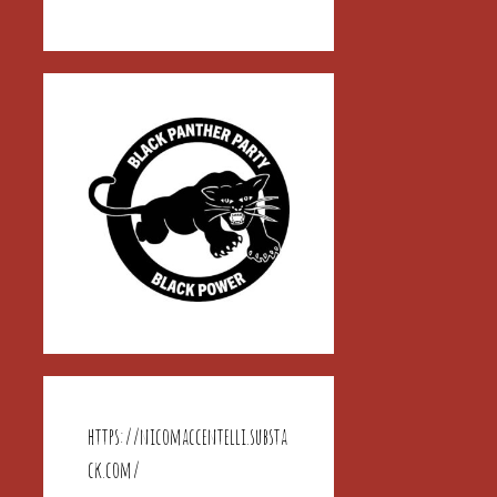
https://nicomaccentelli.substa
ck.com/