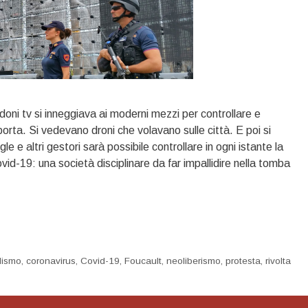
rdoni tv si inneggiava ai moderni mezzi per controllare e
i porta. Si vedevano droni che volavano sulle città. E poi si
 e altri gestori sarà possibile controllare in ogni istante la
id-19: una società disciplinare da far impallidire nella tomba
lismo
,
coronavirus
,
Covid-19
,
Foucault
,
neoliberismo
,
protesta
,
rivolta