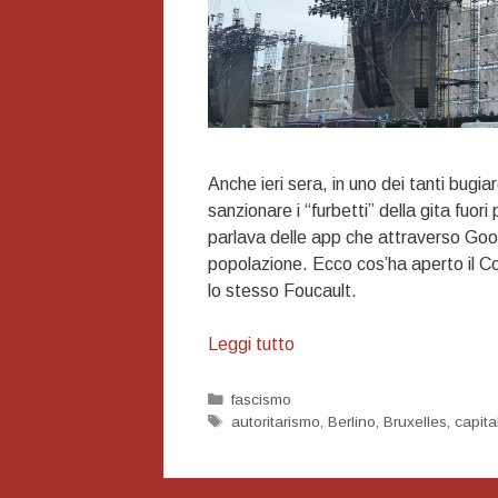
Anche ieri sera, in uno dei tanti bugia
sanzionare i “furbetti” della gita fuor
parlava delle app che attraverso Google
popolazione. Ecco cos’ha aperto il Cov
lo stesso Foucault.
Il
Leggi tutto
regime
disciplinare
Categorie
fascismo
Tag
autoritarismo
,
Berlino
,
Bruxelles
,
capita
che
verrà