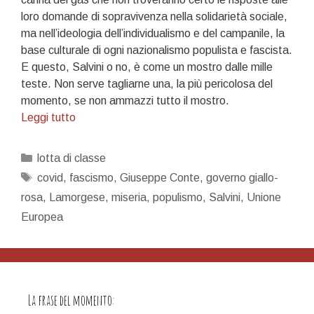
loro domande di sopravivenza nella solidarietà sociale,
ma nell’ideologia dell’individualismo e del campanile, la
base culturale di ogni nazionalismo populista e fascista.
E questo, Salvini o no, è come un mostro dalle mille
teste. Non serve tagliarne una, la più pericolosa del
momento, se non ammazzi tutto il mostro.
Che
Leggi tutto
succederà
dall’autunno
Categorie
lotta di classe
in
Tag
covid
,
fascismo
,
Giuseppe Conte
,
governo giallo-
poi?
rosa
,
Lamorgese
,
miseria
,
populismo
,
Salvini
,
Unione
Europea
La frase del momento: