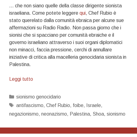
… che non siano quelle della classe dirigente sionista
israeliana. Come potete leggere
qui
, Chef Rubio è
stato querelato dalla comunità ebraica per alcune sue
affermazioni su Radio Radio. Non passa giorno che i
sionisi che si spacciano per comunità ebraiche e il
governo israeliano attraverso i suoi organi diplomatici
non minacci, faccia pressione, cerchi di annullare
iniziative di critica alla macelleria genocidaria sionista in
Palestina.
Vietato
Leggi tutto
avere
opinioni
Categorie
sionismo genocidario
su
Tag
antifascismo
,
Chef Rubio
,
foibe
,
Israele
,
Israele…
negazionismo
,
neonazismo
,
Palestina
,
Shoa
,
sionismo