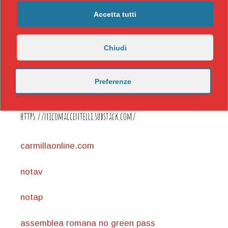
Accetta tutti
Chiudi
Preferenze
https://nicomaccentelli.substack.com/
carmillaonline.com
notav
notap
assemblea romana no green pass