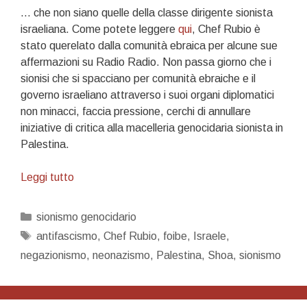
… che non siano quelle della classe dirigente sionista
israeliana. Come potete leggere
qui
, Chef Rubio è
stato querelato dalla comunità ebraica per alcune sue
affermazioni su Radio Radio. Non passa giorno che i
sionisi che si spacciano per comunità ebraiche e il
governo israeliano attraverso i suoi organi diplomatici
non minacci, faccia pressione, cerchi di annullare
iniziative di critica alla macelleria genocidaria sionista in
Palestina.
Vietato
Leggi tutto
avere
opinioni
Categorie
sionismo genocidario
su
Tag
antifascismo
,
Chef Rubio
,
foibe
,
Israele
,
Israele…
negazionismo
,
neonazismo
,
Palestina
,
Shoa
,
sionismo