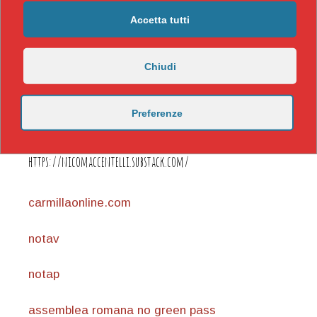
Accetta tutti
Chiudi
Preferenze
https://nicomaccentelli.substack.com/
carmillaonline.com
notav
notap
assemblea romana no green pass