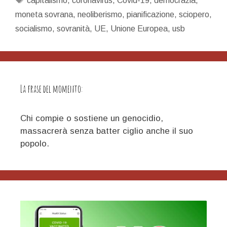
capitalismo
,
coronavirus
,
Covid-19
,
democrazia
,
moneta sovrana
,
neoliberismo
,
pianificazione
,
sciopero
,
socialismo
,
sovranità
,
UE
,
Unione Europea
,
usb
La frase del momento:
Chi compie o sostiene un genocidio,
massacrerà senza batter ciglio anche il suo
popolo.