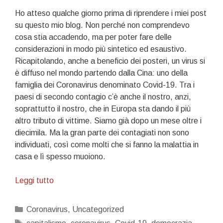
Ho atteso qualche giorno prima di riprendere i miei post
su questo mio blog. Non perché non comprendevo
cosa stia accadendo, ma per poter fare delle
considerazioni in modo più sintetico ed esaustivo.
Ricapitolando, anche a beneficio dei posteri, un virus si
è diffuso nel mondo partendo dalla Cina: uno della
famiglia dei Coronavirus denominato Covid-19. Tra i
paesi di secondo contagio c’è anche il nostro, anzi,
soprattutto il nostro, che in Europa sta dando il più
altro tributo di vittime. Siamo già dopo un mese oltre i
diecimila. Ma la gran parte dei contagiati non sono
individuati, così come molti che si fanno la malattia in
casa e lì spesso muoiono.
Il
Leggi tutto
cigno
nero
Categorie
Coronavirus
,
Uncategorized
Tag