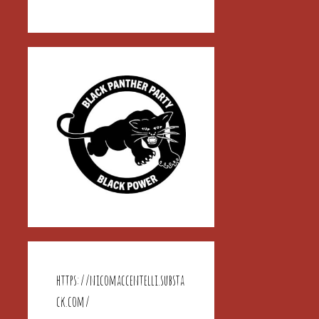
https://nicomaccentelli.substa
ck.com/