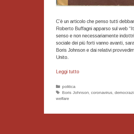
C’è un articolo che penso tutti debb
Roberto Buffagni apparso sul web “Ita
senso e non necessariamente indottrin
sociale dei più forti vanno avanti, sar
Boris Johnson e dai relativi provvedi
Unito.
Come
Leggi tutto
l’8
settembre
Categorie
politica
Tag
Boris Johnson
,
coronavirus
,
democrazi
welfare