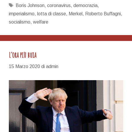
Tag
Boris Johnson
,
coronavirus
,
democrazia
,
imperialismo
,
lotta di classe
,
Merkel
,
Roberto Buffagni
,
socialismo
,
welfare
L’ora più buia
15 Marzo 2020
di
admin