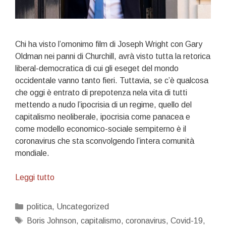
Chi ha visto l’omonimo film di Joseph Wright con Gary
Oldman nei panni di Churchill, avrà visto tutta la retorica
liberal-democratica di cui gli eseget del mondo
occidentale vanno tanto fieri. Tuttavia, se c’è qualcosa
che oggi è entrato di prepotenza nela vita di tutti
mettendo a nudo l’ipocrisia di un regime, quello del
capitalismo neoliberale, ipocrisia come panacea e
come modello economico-sociale sempiterno è il
coronavirus che sta sconvolgendo l’intera comunità
mondiale.
L’ora
Leggi tutto
più
buia
Categorie
politica
,
Uncategorized
Tag
Boris Johnson
,
capitalismo
,
coronavirus
,
Covid-19
,