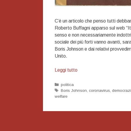
C’è un articolo che penso tutti debb
Roberto Buffagni apparso sul web “Ita
senso e non necessariamente indottrin
sociale dei più forti vanno avanti, sar
Boris Johnson e dai relativi provvedi
Unito.
Come
Leggi tutto
l’8
settembre
Categorie
politica
Tag
Boris Johnson
,
coronavirus
,
democrazi
welfare