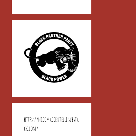
https://nicomaccentelli.substa
ck.com/