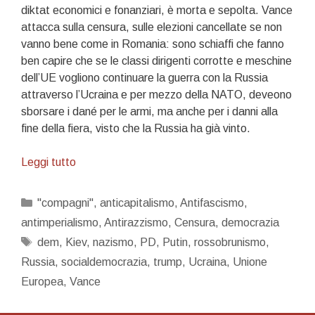
diktat economici e fonanziari, è morta e sepolta. Vance
attacca sulla censura, sulle elezioni cancellate se non
vanno bene come in Romania: sono schiaffi che fanno
ben capire che se le classi dirigenti corrotte e meschine
dell’UE vogliono continuare la guerra con la Russia
attraverso l’Ucraina e per mezzo della NATO, deveono
sborsare i dané per le armi, ma anche per i danni alla
fine della fiera, visto che la Russia ha già vinto.
Rossobruni
Leggi tutto
ce
lo
Categorie
"compagni"
,
anticapitalismo
,
Antifascismo
,
sarete
antimperialismo
,
Antirazzismo
,
Censura
,
democrazia
voi…
Tag
dem
,
Kiev
,
nazismo
,
PD
,
Putin
,
rossobrunismo
,
Russia
,
socialdemocrazia
,
trump
,
Ucraina
,
Unione
Europea
,
Vance