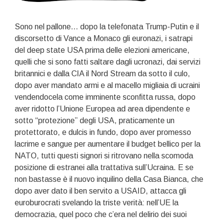
Sono nel pallone… dopo la telefonata Trump-Putin e il
discorsetto di Vance a Monaco gli euronazi, i satrapi
del deep state USA prima delle elezioni americane,
quelli che si sono fatti saltare dagli ucronazi, dai servizi
britannici e dalla CIA il Nord Stream da sotto il culo,
dopo aver mandato armi e al macello migliaia di ucraini
vendendocela come imminente sconfitta russa, dopo
aver ridotto l’Unione Europea ad area dipendente e
sotto “protezione” degli USA, praticamente un
protettorato, e dulcis in fundo, dopo aver promesso
lacrime e sangue per aumentare il budget bellico per la
NATO, tutti questi signori si ritrovano nella scomoda
posizione di estranei alla trattativa sull’Ucraina. E se
non bastasse è il nuovo inquilino della Casa Bianca, che
dopo aver dato il ben servito a USAID, attacca gli
euroburocrati svelando la triste verità: nell’UE la
democrazia, quel poco che c’era nel delirio dei suoi