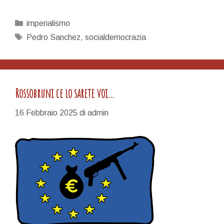
Pedro
Pedro
Categorie
imperialismo
Pedro
Tag
Pedro Sanchez
,
socialdemocrazia
Pè…
Rossobruni ce lo sarete voi…
16 Febbraio 2025
di
admin