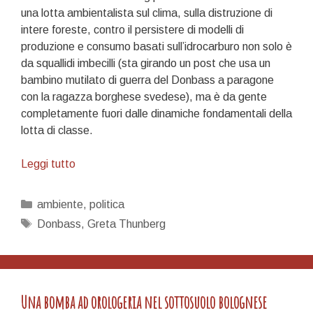
una lotta ambientalista sul clima, sulla distruzione di
intere foreste, contro il persistere di modelli di
produzione e consumo basati sull’idrocarburo non solo è
da squallidi imbecilli (sta girando un post che usa un
bambino mutilato di guerra del Donbass a paragone
con la
ragazza borghese svedese), ma è da gente
completamente fuori dalle dinamiche fondamentali della
lotta di classe.
Distruggi
Leggi tutto
il
sistema,
Categorie
ambiente
,
politica
non
Tag
Donbass
,
Greta Thunberg
il
pianeta!
Una bomba ad orologeria nel sottosuolo bolognese