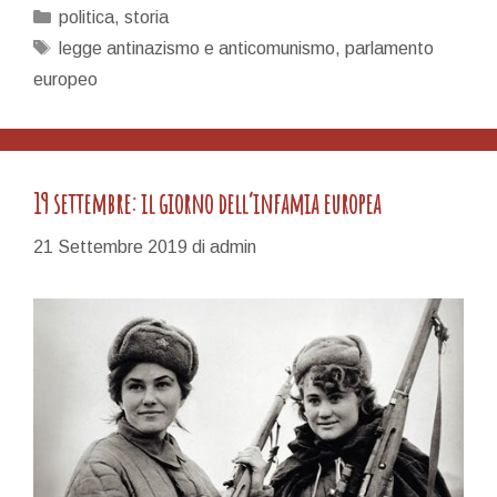
il
Categorie
politica
,
storia
comunismo
Tag
legge antinazismo e anticomunismo
,
parlamento
è
europeo
morto.
Viva
il
comunismo!
19 settembre: il giorno dell’infamia europea
21 Settembre 2019
di
admin