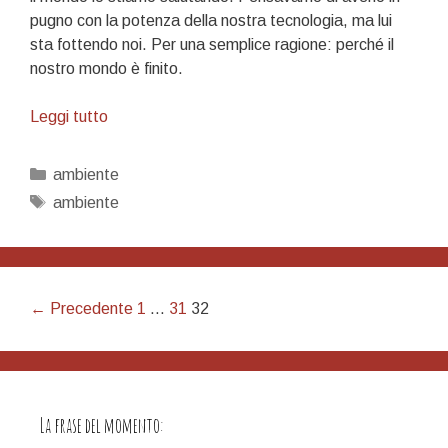
pugno con la potenza della nostra tecnologia, ma lui
sta fottendo noi. Per una semplice ragione: perché il
nostro mondo è finito.
Hello
Leggi tutto
world!
Categorie
ambiente
Tag
ambiente
Navigazione
← Precedente
1
…
31
32
articolo
La frase del momento: