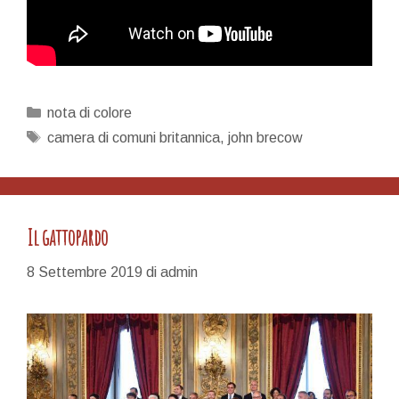
Categorie
nota di colore
Tag
camera di comuni britannica
,
john brecow
Il gattopardo
8 Settembre 2019
di
admin