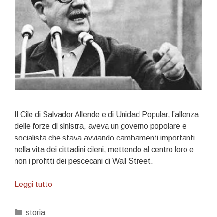
Il Cile di Salvador Allende e di Unidad Popular, l’allenza
delle forze di sinistra, aveva un governo popolare e
socialista che stava avviando cambamenti importanti
nella vita dei cittadini cileni, mettendo al centro loro e
non i profitti dei pescecani di Wall Street.
11/09…
Leggi tutto
1973
Categorie
storia