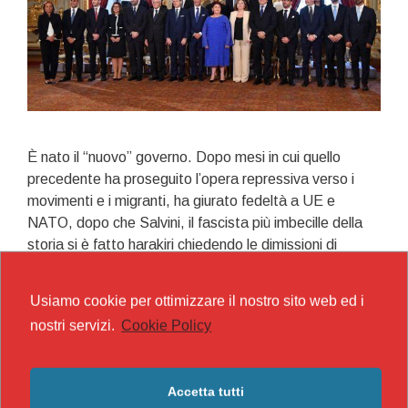
È nato il “nuovo” governo. Dopo mesi in cui quello
precedente ha proseguito l’opera repressiva verso i
movimenti e i migranti, ha giurato fedeltà a UE e
NATO, dopo che Salvini, il fascista più imbecille della
storia si è fatto harakiri chiedendo le dimissioni di
Conte, non è cambiato nulla.
Usiamo cookie per ottimizzare il nostro sito web ed i
Il
Leggi tutto
nostri servizi.
Cookie Policy
gattopardo
Categorie
politica
Tag
nuovo governo
Accetta tutti