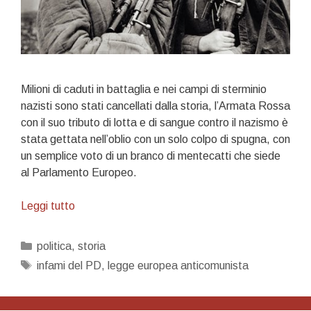
Milioni di caduti in battaglia e nei campi di sterminio
nazisti sono stati cancellati dalla storia, l’Armata Rossa
con il suo tributo di lotta e di sangue contro il nazismo è
stata gettata nell’oblio con un solo colpo di spugna, con
un semplice voto di un branco di mentecatti che siede
al Parlamento Europeo.
19
Leggi tutto
settembre:
il
Categorie
politica
,
storia
giorno
Tag
infami del PD
,
legge europea anticomunista
dell’infamia
europea