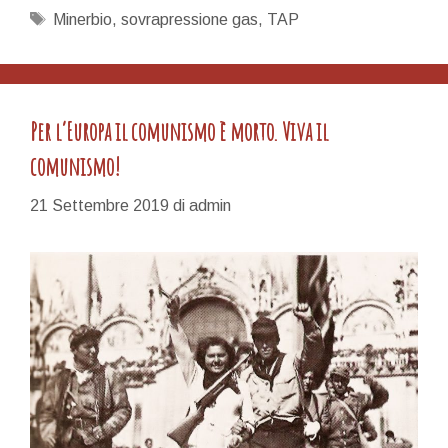
orologeria
Tag
Minerbio
,
sovrapressione gas
,
TAP
nel
sottosuolo
bolognese
Per l’Europa il comunismo è morto. Viva il
comunismo!
21 Settembre 2019
di
admin