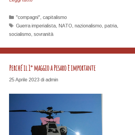
sentiment
del
Categorie
"compagni"
,
capitalismo
popolo…
Tag
Guerra imperialista
,
NATO
,
nazionalismo
,
patria
,
socialismo
,
sovranità
Perché il 1° maggio a Pesaro è importante
25 Aprile 2023
di
admin