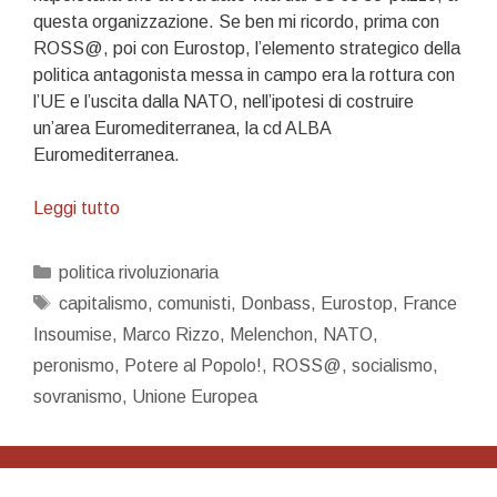
questa organizzazione. Se ben mi ricordo, prima con
ROSS@, poi con Eurostop, l’elemento strategico della
politica antagonista messa in campo era la rottura con
l’UE e l’uscita dalla NATO, nell’ipotesi di costruire
un’area Euromediterranea, la cd ALBA
Euromediterranea.
Arcobalenite
Leggi tutto
Categorie
politica rivoluzionaria
Tag
capitalismo
,
comunisti
,
Donbass
,
Eurostop
,
France
Insoumise
,
Marco Rizzo
,
Melenchon
,
NATO
,
peronismo
,
Potere al Popolo!
,
ROSS@
,
socialismo
,
sovranismo
,
Unione Europea