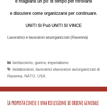
e
ritagliarsi un po’ di tempo per ritrovarsi
e
discutere
come
organizzar
s
i
per
continuare.
U
NITI SI Può UNITI SI VINCE
Lavoratrici e lavoratori atuorganizzati (Ravenna)
Categorie
biofascismo
,
guerra
,
imperialismo
Tag
biolaboratori
,
lavoratrici elavoratori autorganizzati di
Ravenna
,
NATO
,
USA
La proposta cinese e una riflessione di ordine generale