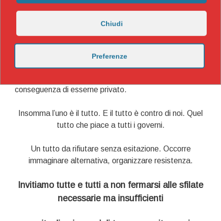
Nascondere le file alle mense per i poveri, per aiuti
alimentari; nascondere le persone che perdono
Chiudi
redditto, lavoro casa. Nascondere per evitare
solidarietà ed empatia verso chi spesso si vergogna
della propria condizione tanto è forte la propaganda
Preferenze
che scarica le colpe dei governi servi della ricchezza su
chi questa ricchezza la crea fino a subirne l’estrema
conseguenza di esserne privato.
Insomma l’uno è il tutto. E il tutto è contro di noi. Quel
tutto che piace a tutti i governi.
Un tutto da rifiutare senza esitazione. Occorre
immaginare alternativa, organizzare resistenza.
Invitiamo tutte e tutti a non fermarsi alle sfilate
necessarie ma insufficienti