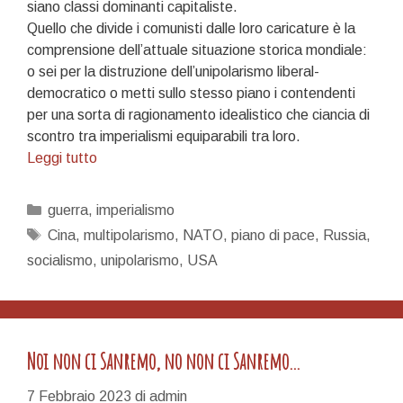
siano classi dominanti capitaliste.
Quello che divide i comunisti dalle loro caricature è la
comprensione dell’attuale situazione storica mondiale:
o sei per la distruzione dell’unipolarismo liberal-
democratico o metti sullo stesso piano i contendenti
per una sorta di ragionamento idealistico che ciancia di
scontro tra imperialismi equiparabili tra loro.
La
Leggi tutto
proposta
cinese
Categorie
guerra
,
imperialismo
e
Tag
Cina
,
multipolarismo
,
NATO
,
piano di pace
,
Russia
,
una
socialismo
,
unipolarismo
,
USA
riflessione
di
ordine
generale
Noi non ci Sanremo, no non ci Sanremo…
7 Febbraio 2023
di
admin