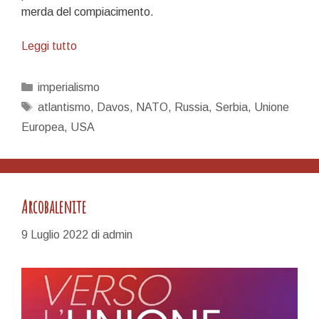
merda del compiacimento.
Siamo
Leggi tutto
già
in
Categorie
imperialismo
guerra
Tag
atlantismo
,
Davos
,
NATO
,
Russia
,
Serbia
,
Unione
Europea
,
USA
Arcobalenite
9 Luglio 2022
di
admin