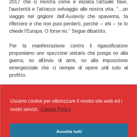
2017
che ci mostra come è iniziata l’attuale fase,
l’austerità e l’attacco selvaggio alle nostra vita.
“…
un
viaggio nel grigiore dell’
Austerity
che spaventa, fa
riflettere e che non puoi perderti, perch
é
– ehi – te lo
chiede l’Europa. O forse no.”
Segue dibattito.
Per la manifestazione contro il rigassificatore
proponiamo uno spezzone unitario che ponga no alla
guerra, no all’invio di armi, no alla imposizione
emergenziale che ci riempie di opere utili solo al
profitto.
Per poi continuare la denuncia della devastazione dei
nostri territori sempre più invasi da cementificazioni e
Usiamo cookie per ottimizzare il nostro sito web ed i
centri commerciali per orientare il consumo verso le
nostri servizi.
Cookie Policy
“cattedrali commerciali”, per “abbellire” e nascondere la
miseria che invece è sempre più diffusa con luci e
“oggetti del desiderio” ed indebitarsi per possederle.
Accetta tutti