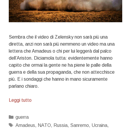
Sembra che il video di Zelensky non sarà più una
diretta, anzi non sarà più nemmeno un video ma una
lettera che Amadeus o chi per lui leggerà dal palco
dell’Ariston. Diciamola tutta: evidentemente hanno
capito che ormai la gente ne ha piene le palle della
guerra e della sua propaganda, che non attecchisce
più. E i sondaggi che hanno in mano sicuramente
parlano chiaro.
Noi
Leggi tutto
non
ci
Categorie
guerra
Sanremo,
Tag
Amadeus
,
NATO
,
Russia
,
Sanremo
,
Ucraina
,
no