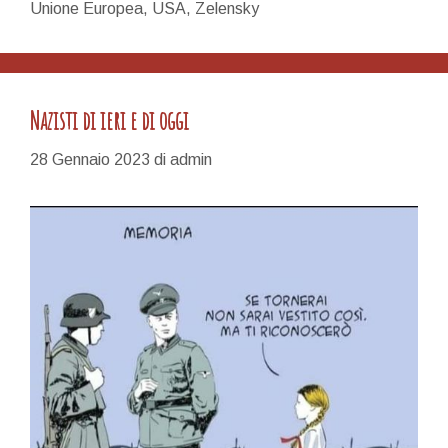
Unione Europea
,
USA
,
Zelensky
non
ci
Sanremo…
Nazisti di ieri e di oggi
28 Gennaio 2023
di
admin