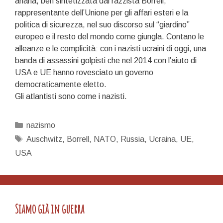
ariana, ben sintetizzata dal razzista Borrell,
rappresentante dell’Unione per gli affari esteri e la
politica di sicurezza, nel suo discorso sul “giardino”
europeo e il resto del mondo come giungla. Contano le
alleanze e le complicità: con i nazisti ucraini di oggi, una
banda di assassini golpisti che nel 2014 con l’aiuto di
USA e UE hanno rovesciato un governo
democraticamente eletto.
Gli atlantisti sono come i nazisti.
Categorie
nazismo
Tag
Auschwitz
,
Borrell
,
NATO
,
Russia
,
Ucraina
,
UE
,
USA
Siamo già in guerra