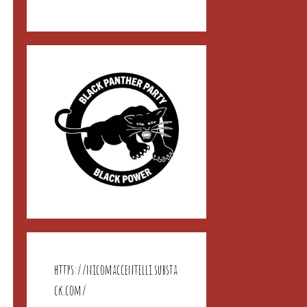
https://nicomaccentelli.substa
ck.com/