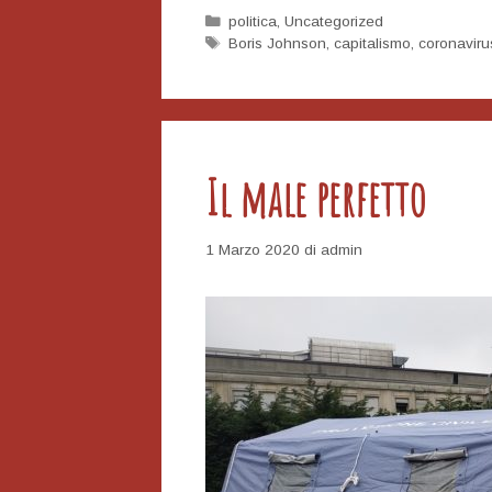
buia
Categorie
politica
,
Uncategorized
Tag
Boris Johnson
,
capitalismo
,
coronaviru
Il male perfetto
1 Marzo 2020
di
admin