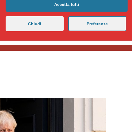
Accetta tutti
Chiudi
Preferenze
,
governo
,
imperialismo
,
sinistra