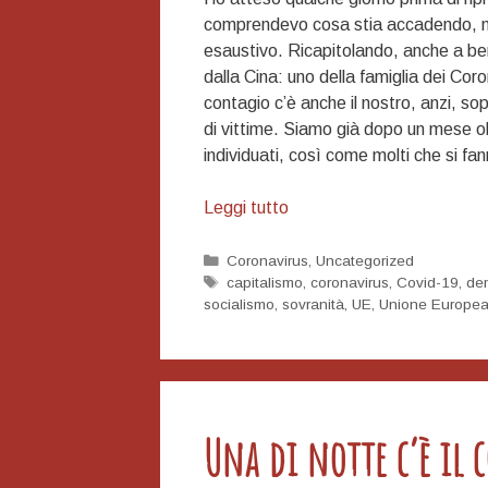
comprendevo cosa stia accadendo, ma 
esaustivo. Ricapitolando, anche a ben
dalla Cina: uno della famiglia dei Co
contagio c’è anche il nostro, anzi, sop
di vittime. Siamo già dopo un mese olt
individuati, così come molti che si fa
Il
Leggi tutto
cigno
nero
Categorie
Coronavirus
,
Uncategorized
Tag
capitalismo
,
coronavirus
,
Covid-19
,
de
socialismo
,
sovranità
,
UE
,
Unione Europe
Una di notte c’è il c