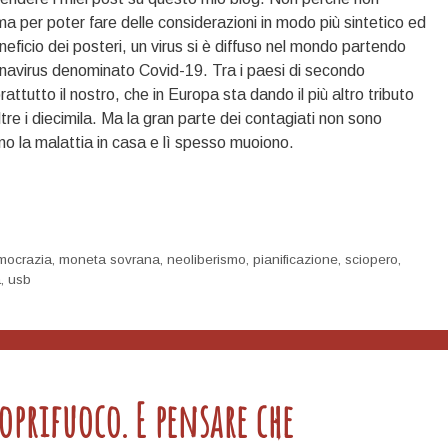
per poter fare delle considerazioni in modo più sintetico ed
eficio dei posteri, un virus si è diffuso nel mondo partendo
ronavirus denominato Covid-19. Tra i paesi di secondo
rattutto il nostro, che in Europa sta dando il più altro tributo
re i diecimila. Ma la gran parte dei contagiati non sono
nno la malattia in casa e lì spesso muoiono.
mocrazia
,
moneta sovrana
,
neoliberismo
,
pianificazione
,
sciopero
,
a
,
usb
oprifuoco. E pensare che